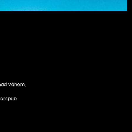
 nad Váhom.
oorspub