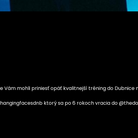
 Vám mohli priniesť opäť kvalitnejší tréning do Dubnice
@changingfacesdnb ktorý sa po 6 rokoch vracia do @thed