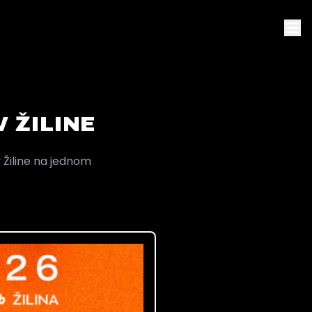
 ŽILINE
v Žiline na jednom